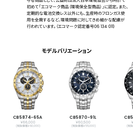
守る商品として、公益財団法人日本環境協会から時計で
初めて「エコマーク商品（環境保全型商品）」に認定。また、
パワーセーブ機能
定期的な電池交換レス以外にも、生産時のフロンガス使
フル充電時約3年可動(パワーセーブ作動
用を全廃するなど、環境問題に対してきめ細かな配慮が
時)
行われています。（エコマーク認定番号06 134 011）
日中欧米電波受信
受信局自動選択機能
定時受信機能
強制受信機能
モデルバリエーション
パーペチュアルカレンダー
デイ＆デイト表示
24時間表示
1/1秒クロノグラフ(60分計)
ダイレクトフライト
ワールドタイム機能(24時差)
サマータイム機能
アラーム
メーカー保証
国際保証3年間(購入後1年以内にMY
CB5874-65A
CB5870-91L
CB5
￥66,000
￥60,500
CITIZENご登録で国内保証5年間)
(税抜価格￥60,000)
(税抜価格￥55,000)
(税抜