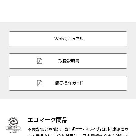
ケース表面処理
一部めっき(ジェットブラック色)
バンド素材・タイプ
ステンレス
三ツ折れプッシュタイプ
Webマニュアル
バンド幅
23.0mm
バンド調整可能サイ
132～202mm
取扱説明書
ズ
ガラス
サファイアガラス（無反射コーティング）
簡易操作ガイド
防水性能
10気圧防水
デザイン特徴
夜光(針＋インデックス)
エコマーク商品
機能
充電量表示機能
充電警告機能
不要な電池を排出しない「エコ・ドライブ」は、地球環境を
過充電防止機能