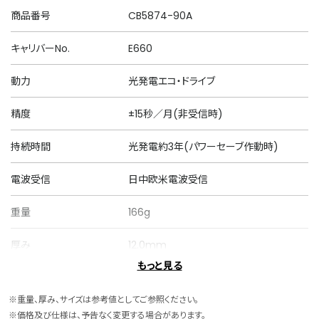
商品番号
CB5874-90A
キャリバーNo.
E660
動力
光発電エコ・ドライブ
精度
±15秒／月(非受信時)
持続時間
光発電約3年(パワーセーブ作動時)
電波受信
日中欧米電波受信
重量
166g
厚み
12.0mm
もっと見る
ケースサイズ
横 43.0mm
※重量、厚み、サイズは参考値としてご参照ください。
ケース素材
ステンレス
※価格及び仕様は、予告なく変更する場合があります。