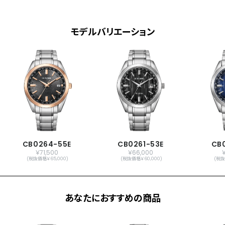
フル充電時約2年可動(パワーセーブ作動
時)
日中欧米電波受信
モデルバリエーション
受信局自動選択機能
定時受信機能
強制受信機能
パーペチュアルカレンダー
日付表示
ダイレクトフライト
ワールドタイム機能(26時差)
サマータイム機能
パーフェックスマルチ3000(JIS1種耐磁、衝
撃検知機能、針自動補正機能、世界4エリ
CB0264-55E
CB0261-53E
CB
￥71,500
￥66,000
ア受信)
(税抜価格￥65,000)
(税抜価格￥60,000)
(税抜
メーカー保証
国際保証3年間(購入後1年以内にMY
CITIZENご登録で国内保証5年間)
あなたにおすすめの商品