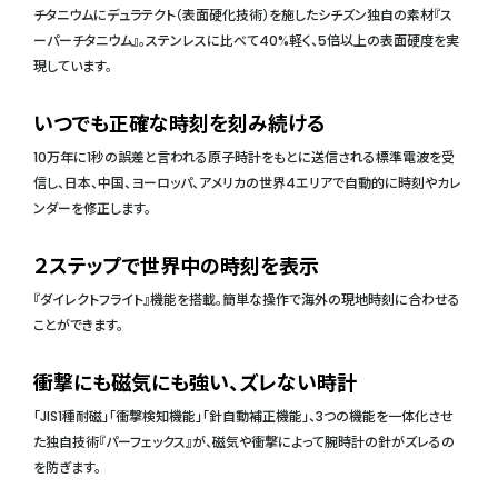
チタニウムにデュラテクト（表面硬化技術）を施したシチズン独自の素材『ス
ーパーチタニウム』。ステンレスに比べて40%軽く、5倍以上の表面硬度を実
現しています。
いつでも正確な時刻を刻み続ける
10万年に1秒の誤差と言われる原子時計をもとに送信される標準電波を受
信し、日本、中国、ヨーロッパ、アメリカの世界4エリアで自動的に時刻やカレ
ンダーを修正します。
２ステップで世界中の時刻を表示
『ダイレクトフライト』機能を搭載。簡単な操作で海外の現地時刻に合わせる
ことができます。
衝撃にも磁気にも強い、ズレない時計
「JIS1種耐磁」「衝撃検知機能」「針自動補正機能」、3つの機能を一体化させ
た独自技術『パーフェックス』が、磁気や衝撃によって腕時計の針がズレるの
を防ぎます。