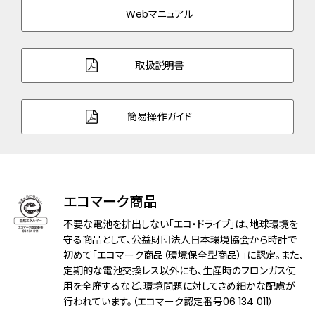
三ツ折れプッシュタイプ
Webマニュアル
バンド幅
20.0mm
取扱説明書
バンド調整可能サイ
144～206mm
ズ
簡易操作ガイド
ガラス
サファイアガラス（無反射コーティング）
防水性能
10気圧防水
アレルギーレベル
耐ニッケルアレルギー
エコマーク商品
耐磁性能
１種耐磁
不要な電池を排出しない「エコ・ドライブ」は、地球環境を
守る商品として、公益財団法人日本環境協会から時計で
機能
初めて「エコマーク商品（環境保全型商品）」に認定。また、
充電残量表示機能
定期的な電池交換レス以外にも、生産時のフロンガス使
充電警告機能
用を全廃するなど、環境問題に対してきめ細かな配慮が
過充電防止機能
行われています。（エコマーク認定番号06 134 011）
パワーセーブ機能