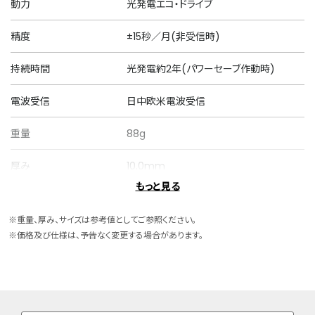
動力
光発電エコ・ドライブ
精度
±15秒／月(非受信時)
持続時間
光発電約2年(パワーセーブ作動時)
電波受信
日中欧米電波受信
重量
88g
厚み
10.0mm
もっと見る
ケースサイズ
横 40.0mm
※重量、厚み、サイズは参考値としてご参照ください。
ケース素材
スーパーチタニウム
※価格及び仕様は、予告なく変更する場合があります。
ケース表面処理
デュラテクトチタンカーバイド(シルバー
色)
バンド素材・タイプ
スーパーチタニウム