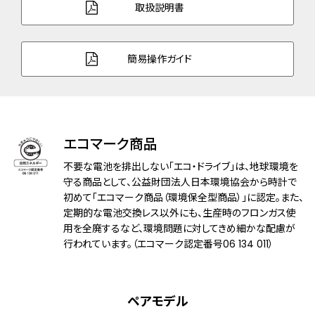
ズ
取扱説明書
ガラス
サファイアガラス
簡易操作ガイド
防水性能
日常生活用防水
機能
充電警告機能
過充電防止機能
クイックスタート機能
エコマーク商品
フル充電時約6ヶ月可動
不要な電池を排出しない「エコ・ドライブ」は、地球環境を
日付表示
守る商品として、公益財団法人日本環境協会から時計で
日付早修正機能
初めて「エコマーク商品（環境保全型商品）」に認定。また、
定期的な電池交換レス以外にも、生産時のフロンガス使
原産国
日本製
用を全廃するなど、環境問題に対してきめ細かな配慮が
行われています。（エコマーク認定番号06 134 011）
メーカー保証
国際保証3年間(購入後1年以内にMY
CITIZENご登録で国内保証5年間)
ペアモデル