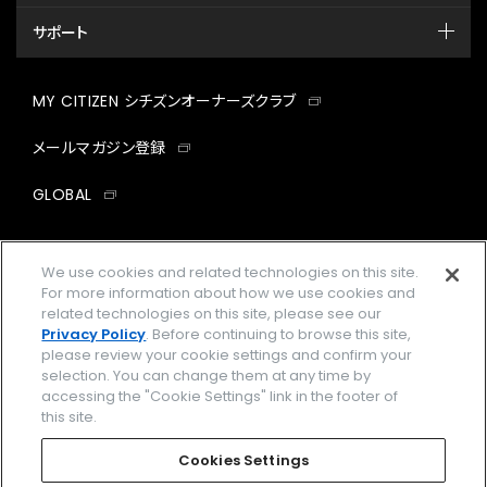
サポート
MY CITIZEN シチズンオーナーズクラブ
メールマガジン登録
GLOBAL
facebook
instagram
twitter
yout
We use cookies and related technologies on this site.
For more information about how we use cookies and
related technologies on this site, please see our
Privacy Policy
. Before continuing to browse this site,
企業情報
ご利用規約
please review your cookie settings and confirm your
selection. You can change them at any time by
プライバシーポリシー
Cookies Settings
accessing the "Cookie Settings" link in the footer of
this site.
特定商取引法に基づく表示
Cookies Settings
Amazon PayはAmazon.com, Inc.またはその関連会社の商標です。