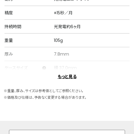
精度
±15秒／月
持続時間
光発電約6ヶ月
重量
105g
厚み
7.8mm
ケースサイズ
横 37.0mm
もっと見る
ケース素材
ステンレス
※重量、厚み、サイズは参考値としてご参照ください。
バンド素材・タイプ
ステンレス
※価格及び仕様は、予告なく変更する場合があります。
三ツ折れプッシュタイプ
バンド幅
20.0mm
バンド調整可能サイ
150～194mm