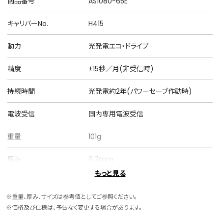
商品番号
AS1080-65E
キャリバーNo.
H415
動力
光発電エコ・ドライブ
精度
±15秒／月(非受信時)
持続時間
光発電約2年(パワーセーブ作動時)
電波受信
国内専用電波受信
重量
101g
厚み
8.7mm
もっと見る
ケースサイズ
横 38.0mm
※重量、厚み、サイズは参考値としてご参照ください。
ケース素材
ステンレス
※価格及び仕様は、予告なく変更する場合があります。