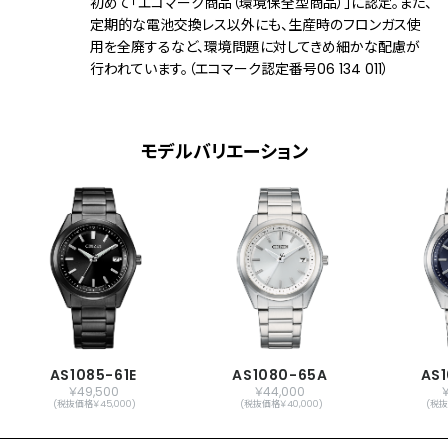
初めて「エコマーク商品（環境保全型商品）」に認定。また、
フル充電時約2年可動(パワーセーブ作動
定期的な電池交換レス以外にも、生産時のフロンガス使
時)
用を全廃するなど、環境問題に対してきめ細かな配慮が
受信局自動選択機能
行われています。（エコマーク認定番号06 134 011）
定時受信機能
強制受信機能
パーペチュアルカレンダー
日付表示
モデルバリエーション
メーカー保証
国際保証3年間(購入後1年以内にMY
CITIZENご登録で国内保証5年間)
AS1085-61E
AS1080-65A
AS
￥49,500
￥44,000
(税抜価格￥45,000)
(税抜価格￥40,000)
(税抜