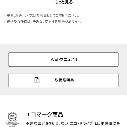
もっと見る
ケース素材
ステンレス
※重量、厚み、サイズは参考値としてご参照ください。
バンド素材・タイプ
ステンレス
※価格及び仕様は、予告なく変更する場合があります。
両プッシュ観音開きタイプ
バンド幅
20.0mm
バンド調整可能サイ
150～194mm
ズ
Webマニュアル
ガラス
サファイアガラス
取扱説明書
防水性能
日常生活用防水
機能
過充電防止機能
フル充電時約6ヶ月可動
エコマーク商品
原産国
日本製
不要な電池を排出しない「エコ・ドライブ」は、地球環境を