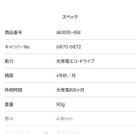
スペック
商品番号
AR3010-65E
キャリバーNo.
G870 G872
動力
光発電エコ・ドライブ
精度
±15秒／月
持続時間
光発電約6ヶ月
重量
90g
厚み
4.8mm
ケースサイズ
横 36.2mm