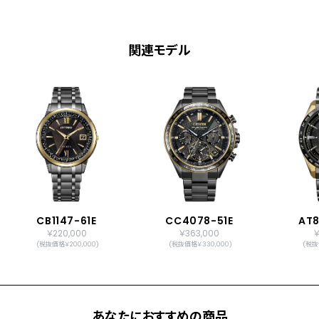
関連モデル
CB1147-61E
CC4078-51E
AT8
￥220,000
￥363,000
￥
(税抜価格￥200,000)
(税抜価格￥330,000)
(税抜
あなたにおすすめの商品