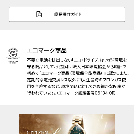
防水性能
5気圧防水
簡易操作ガイド
デザイン特徴
文字板部品：再生素材
文字板：ダイヤモンド入
りゅうず：ガラスセラミックス(ブルー色)入
エコマーク商品
機能
充電警告機能
過充電防止機能
不要な電池を排出しない「エコ・ドライブ」は、地球環境を
フル充電時約7ヶ月可動
守る商品として、公益財団法人日本環境協会から時計で
初めて「エコマーク商品（環境保全型商品）」に認定。また、
定期的な電池交換レス以外にも、生産時のフロンガス使
メーカー保証
国際保証3年間(購入後1年以内にMY
用を全廃するなど、環境問題に対してきめ細かな配慮が
CITIZENご登録で国内保証5年間)
行われています。（エコマーク認定番号06 134 011）