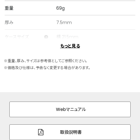
重量
69g
厚み
7.5mm
ケースサイズ
横 21.5mm
もっと見る
ケース素材
ステンレス
※重量、厚み、サイズは参考値としてご参照ください。
ケース表面処理
めっき(グレー色)
※価格及び仕様は、予告なく変更する場合があります。
バンド素材・タイプ
ステンレス
両プッシュ観音開きタイプ
バンド幅
16.0mm
Webマニュアル
バンド調整可能サイ
130～185mm
ズ
取扱説明書
ガラス
カーブカットサファイアガラス