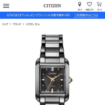
ストア
お気に入り
カート
9/30(水)までショッピングクレジット分割手数料０円
ご利用条件はこちら
トップ
ブランド
シチズン エル