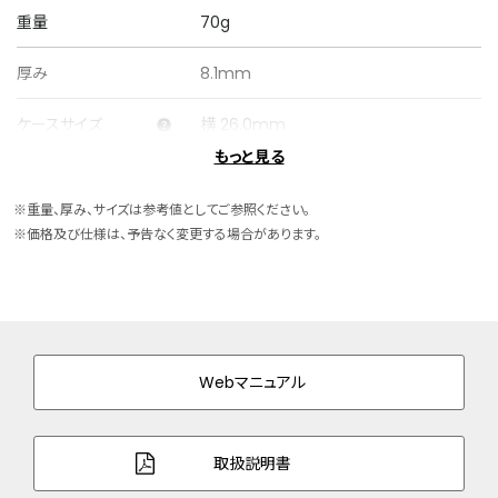
重量
70g
厚み
8.1mm
ケースサイズ
横 26.0mm
もっと見る
ケース素材
ステンレス
※重量、厚み、サイズは参考値としてご参照ください。
バンド素材・タイプ
ステンレス
※価格及び仕様は、予告なく変更する場合があります。
両プッシュ観音開きタイプ
バンド調整可能サイ
130～182mm
ズ
ガラス
球面サファイアガラス
Webマニュアル
防水性能
5気圧防水
取扱説明書
デザイン特徴
文字板部品：一部再生素材