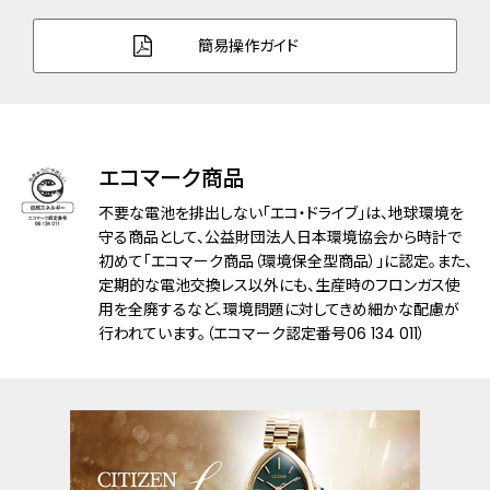
白蝶貝文字板
文字板：クリスタルガラス(グリーン色)入
簡易操作ガイド
りゅうず：ガラスセラミックス(ブルー色)入
インターチェンジャブル構造
裏ぶた刻印あり
機能
充電警告機能
エコマーク商品
過充電防止機能
クイックスタート機能
不要な電池を排出しない「エコ・ドライブ」は、地球環境を
フル充電時約1年可動
守る商品として、公益財団法人日本環境協会から時計で
初めて「エコマーク商品（環境保全型商品）」に認定。また、
定期的な電池交換レス以外にも、生産時のフロンガス使
付属品
限定BOX
用を全廃するなど、環境問題に対してきめ細かな配慮が
行われています。（エコマーク認定番号06 134 011）
メーカー保証
国際保証3年間(購入後1年以内にMY
CITIZENご登録で国内保証5年間)