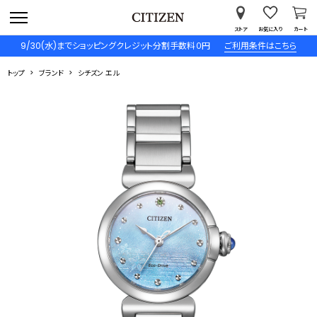
ストア
お気に入り
カート
9/30(水)までショッピングクレジット分割手数料０円
ご利用条件はこちら
トップ
ブランド
シチズン エル