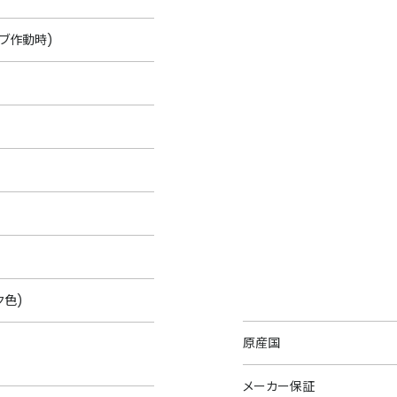
ブ作動時)
ク色)
原産国
メーカー保証