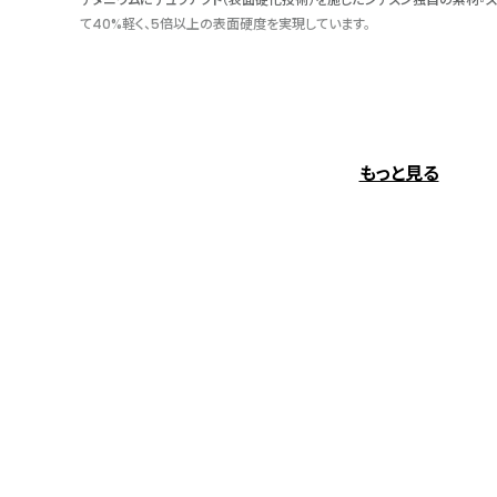
て40%軽く、5倍以上の表面硬度を実現しています。
いつでも正確な時刻を刻み続ける
10万年に1秒の誤差と言われる原子時計をもとに送信される標準電波を受
もっと見る
の世界4エリアで自動的に時刻やカレンダーを修正します。
２ステップで世界中の時刻を表示
『ダイレクトフライト』機能を搭載。簡単な操作で海外の現地時刻に合わせ