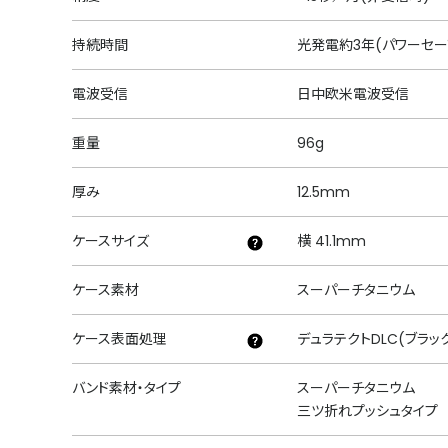
持続時間
光発電約3年(パワーセー
電波受信
日中欧米電波受信
重量
96g
厚み
12.5mm
ケースサイズ
横 41.1mm
ケース素材
スーパーチタニウム
ケース表面処理
デュラテクトDLC(ブラッ
バンド素材・タイプ
スーパーチタニウム
三ツ折れプッシュタイプ