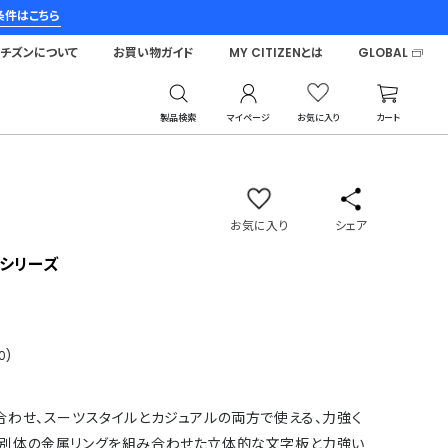
条件はこちら
シチズンについて
お買い物ガイド
MY CITIZENとは
GLOBAL
製品検索
マイページ
お気に入り
カート
サ
お気に入り
シェア
™シリーズ
0)
合わせ、スーツスタイルとカジュアルの両方で使える、力強く
ne」。別体の金属リングを組み合わせた立体的な文字板と力強い