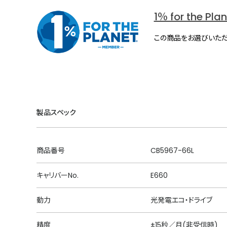
1％ for the Pla
この商品をお選びいただ
製品スペック
商品番号
CB5967-66L
キャリバーNo.
E660
動力
光発電エコ・ドライブ
精度
±15秒／月(非受信時)