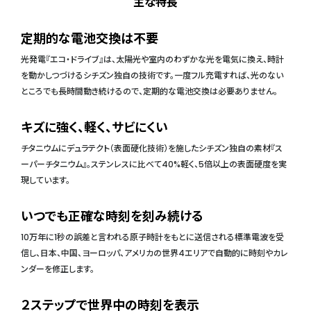
主な特長
定期的な電池交換は不要
光発電『エコ・ドライブ』は、太陽光や室内のわずかな光を電気に換え、時計
を動かしつづけるシチズン独自の技術です。一度フル充電すれば、光のない
ところでも長時間動き続けるので、定期的な電池交換は必要ありません。
キズに強く、軽く、サビにくい
チタニウムにデュラテクト（表面硬化技術）を施したシチズン独自の素材『ス
ーパーチタニウム』。ステンレスに比べて40%軽く、5倍以上の表面硬度を実
現しています。
いつでも正確な時刻を刻み続ける
10万年に1秒の誤差と言われる原子時計をもとに送信される標準電波を受
信し、日本、中国、ヨーロッパ、アメリカの世界4エリアで自動的に時刻やカレ
ンダーを修正します。
２ステップで世界中の時刻を表示