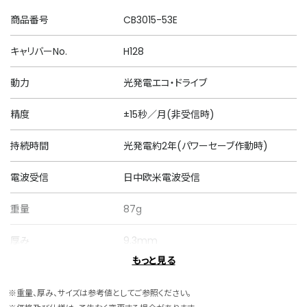
商品番号
CB3015-53E
キャリバーNo.
H128
動力
光発電エコ・ドライブ
精度
±15秒／月(非受信時)
持続時間
光発電約2年(パワーセーブ作動時)
電波受信
日中欧米電波受信
重量
87g
厚み
9.3mm
もっと見る
ケースサイズ
横 40.0mm
※重量、厚み、サイズは参考値としてご参照ください。
ケース素材
スーパーチタニウム