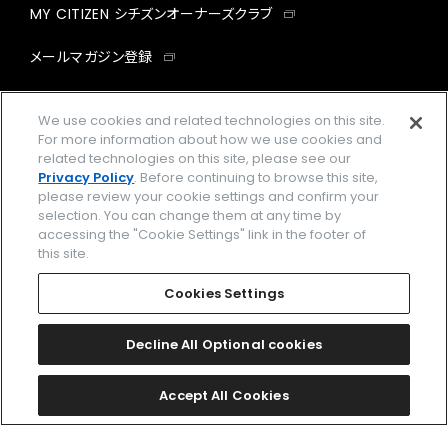
MY CITIZEN シチズンオーナーズクラブ
メールマガジン登録
GLOBAL
We use cookies and related technologies on this site.
For more information about how we use cookies and
facebook
instagram
twitter
yout
related technologies on this site, please see our
Privacy Policy
. Before continuing to browse this site,
please review your cookie settings and confirm your
selection. You can change them at any time by
accessing the "Cookie Settings" link in the footer of
企業情報
ご利用規約
this site.
プライバシーポリシー
Cookies Settings
Cookies Settings
特定商取引法に基づく表示
Decline All Optional cookies
Amazon PayはAmazon.com, Inc.またはその関連会社の商標です。
楽天ペイは楽天株式会社の登録商標です。
Accept All Cookies
© 2026 CITIZEN WATCH CO., LTD.