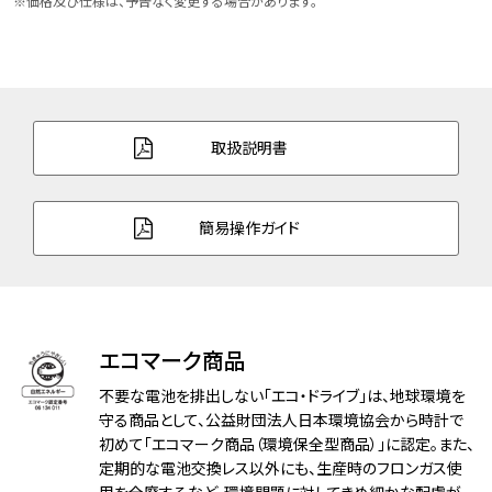
※価格及び仕様は、予告なく変更する場合があります。
ケース表面処理
デュラテクトDLC(ブラック色)
バンド素材・タイプ
スーパーチタニウム
三ツ折れプッシュタイプ
取扱説明書
バンド調整可能サイ
150～194mm
ズ
簡易操作ガイド
ガラス
サファイアガラス（無反射コーティング）
防水性能
10気圧防水
アレルギーレベル
耐ニッケルアレルギー
エコマーク商品
不要な電池を排出しない「エコ・ドライブ」は、地球環境を
耐磁性能
１種耐磁
守る商品として、公益財団法人日本環境協会から時計で
初めて「エコマーク商品（環境保全型商品）」に認定。また、
デザイン特徴
夜光(針＋インデックス)
定期的な電池交換レス以外にも、生産時のフロンガス使
フィットアジャスター