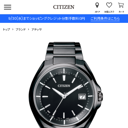
ストア
お気に入り
カート
9/30(水)までショッピングクレジット分割手数料０円
ご利用条件はこちら
トップ
ブランド
アテッサ