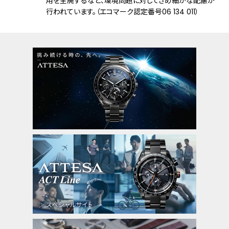
用を全廃するなど、環境問題に対してきめ細かな配慮が
裏ぶたに都市表示を刻印
行われています。（エコマーク認定番号06 134 011）
機能
充電残量表示機能
充電警告機能
過充電防止機能
パワーセーブ機能
フル充電時約2年可動(パワーセーブ作動
時)
日中欧米電波受信
受信局自動選択機能
定時受信機能
強制受信機能
パーペチュアルカレンダー
日付表示
ダイレクトフライト
ワールドタイム機能(24時差)
サマータイム機能
パーフェックス(JIS1種耐磁、衝撃検知機
能、針自動補正機能)