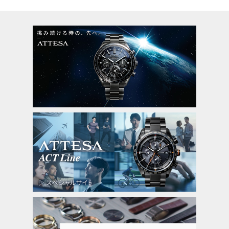
充電警告機能
過充電防止機能
パワーセーブ機能
フル充電時約10ヶ月可動(パワーセーブ作
動時)
日中欧米電波受信
受信局自動選択機能
定時受信機能
強制受信機能
パーペチュアルカレンダー
デイ＆デイト表示
24時間表示
1/20秒クロノグラフ(60分計)
ダイレクトフライト
ワールドタイム機能(26時差)
サマータイム機能
パーフェックスマルチ3000(JIS1種耐磁、衝
撃検知機能、針自動補正機能、世界4エリ
ア受信)