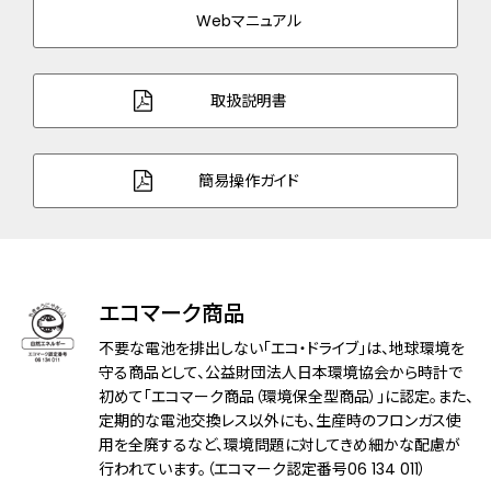
Webマニュアル
バンド幅
21.0mm
バンド調整可能サイ
148～200mm
取扱説明書
ズ
ガラス
サファイアガラス（無反射コーティング）
簡易操作ガイド
防水性能
10気圧防水
アレルギーレベル
耐メタルアレルギー
エコマーク商品
耐磁性能
１種耐磁
不要な電池を排出しない「エコ・ドライブ」は、地球環境を
デザイン特徴
夜光(針＋インデックス)
守る商品として、公益財団法人日本環境協会から時計で
初めて「エコマーク商品（環境保全型商品）」に認定。また、
フィットアジャスター
定期的な電池交換レス以外にも、生産時のフロンガス使
ベゼル：上面サファイアガラスリング
用を全廃するなど、環境問題に対してきめ細かな配慮が
行われています。（エコマーク認定番号06 134 011）
機能
充電量表示機能