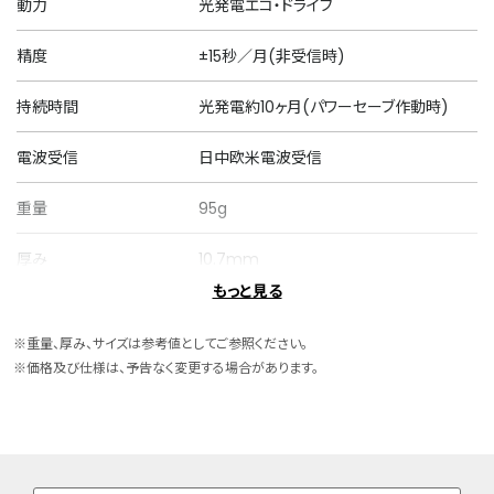
動力
光発電エコ・ドライブ
精度
±15秒／月(非受信時)
持続時間
光発電約10ヶ月(パワーセーブ作動時)
電波受信
日中欧米電波受信
重量
95g
厚み
10.7mm
もっと見る
ケースサイズ
横 42.0mm
※重量、厚み、サイズは参考値としてご参照ください。
ケース素材
スーパーチタニウム
※価格及び仕様は、予告なく変更する場合があります。
ケース表面処理
デュラテクトDLC(ブラック色)
バンド素材・タイプ
スーパーチタニウム
三ツ折れプッシュタイプ