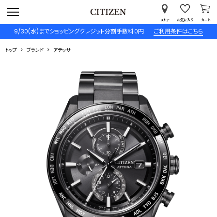
ストア
お気に入り
カート
9/30(水)までショッピングクレジット分割手数料０円
ご利用条件はこちら
トップ
ブランド
アテッサ