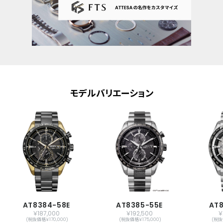
原産国
日本製
メーカー保証
国際保証3年間(購入後1年以内にMY
CITIZENご登録で国内保証5年間)
モデルバリエーション
AT8384-58E
AT8385-55E
AT8
￥187,000
￥192,500
￥
(税抜価格￥170,000)
(税抜価格￥175,000)
(税抜