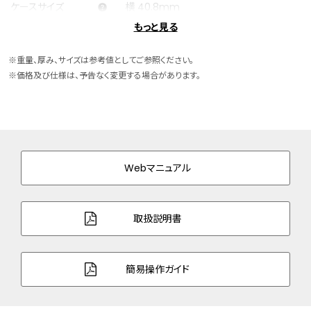
ケースサイズ
横 40.8mm
もっと見る
ケース素材
スーパーチタニウム
※重量、厚み、サイズは参考値としてご参照ください。
ケース表面処理
デュラテクトMRK(シルバー色)
※価格及び仕様は、予告なく変更する場合があります。
バンド素材・タイプ
牛革
替えバンド(シリコーンラバー)付
バンド幅
22.0mm
Webマニュアル
バンド調整可能サイ
145～191mm
ズ
取扱説明書
ガラス
サファイアガラス（無反射コーティング）
防水性能
20気圧防水
簡易操作ガイド
耐磁性能
１種耐磁