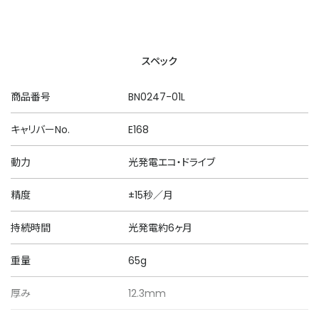
スペック
商品番号
BN0247-01L
キャリバーNo.
E168
動力
光発電エコ・ドライブ
精度
±15秒／月
持続時間
光発電約6ヶ月
重量
65g
厚み
12.3mm