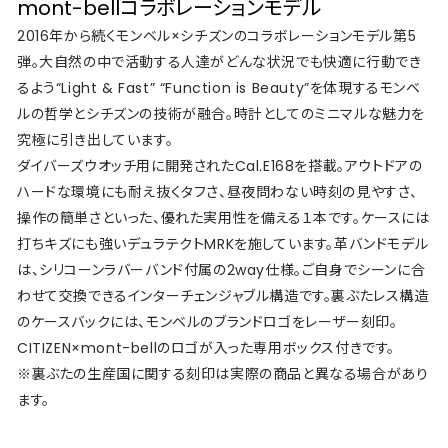
mont-bellコラボレーションモデル
2016年から続くモンベル×シチズンのコラボレーションモデル第5
弾。大自然の中で活動する人達がどんな状況でも快適に行動でき
るよう“Light & Fast” “Function is Beauty”を体現するモンベ
ルの哲学とシチズンの技術が融合。時計としてのミニマルな魅力を
究極に引き出しています。
ダイバーズウオッチ用に開発されたCal.E168を搭載。アウトドアの
ハードな環境にも耐え抜くタフさ、昼夜問わない時刻の見やすさ、
操作の簡単さといった、優れた実用性を備える１本です。ケースには
打ちキズにも強いデュラテクトMRKを施しています。革バンドモデル
は、シリコーンラバーバンド付属の2way仕様。ご自身でシーンに合
わせて交換できるインターチェンジャブル構造です。裏ぶたレス構造
のケースバックには、モンベルのブランドロゴをレーザー刻印。
CITIZEN×mont-bellのロゴが入った専用ボックス付きです。
※裏ぶたの生産国に関する刻印は実際の商品と異なる場合があり
ます。