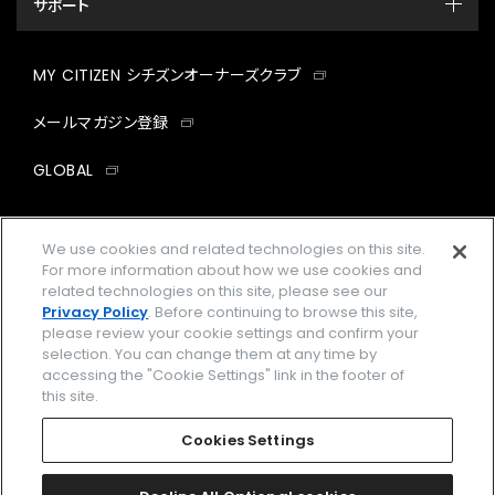
サポート
MY CITIZEN シチズンオーナーズクラブ
メールマガジン登録
GLOBAL
facebook
instagram
twitter
yout
We use cookies and related technologies on this site.
For more information about how we use cookies and
related technologies on this site, please see our
Privacy Policy
. Before continuing to browse this site,
企業情報
ご利用規約
please review your cookie settings and confirm your
selection. You can change them at any time by
プライバシーポリシー
Cookies Settings
accessing the "Cookie Settings" link in the footer of
this site.
特定商取引法に基づく表示
Cookies Settings
Amazon PayはAmazon.com, Inc.またはその関連会社の商標です。
楽天ペイは楽天株式会社の登録商標です。