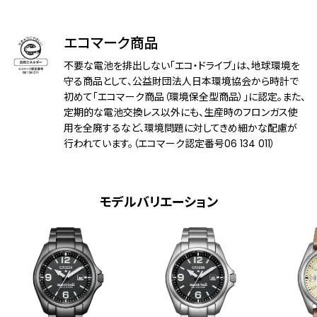
デザイン特徴
ねじロックりゅうず
夜光(針＋インデックス)
エコマーク商品
インターチェンジャブル構造
不要な電池を排出しない「エコ・ドライブ」は、地球環境を
機能
充電警告機能
守る商品として、公益財団法人日本環境協会から時計で
初めて「エコマーク商品（環境保全型商品）」に認定。また、
過充電防止機能
定期的な電池交換レス以外にも、生産時のフロンガス使
クイックスタート機能
用を全廃するなど、環境問題に対してきめ細かな配慮が
フル充電時約6ヶ月可動
行われています。（エコマーク認定番号06 134 011）
日付表示
日付早修正機能
衝撃検知機能
モデルバリエーション
付属品
限定BOX
メーカー保証
国際保証3年間(購入後1年以内にMY
CITIZENご登録で国内保証5年間)