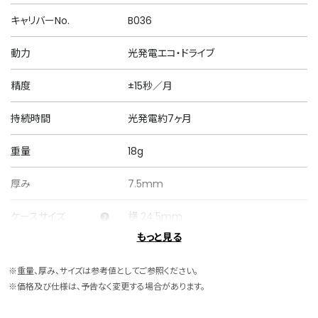
キャリバーNo.
B036
動力
光発電エコ・ドライブ
精度
±15秒／月
持続時間
光発電約7ヶ月
重量
18g
厚み
7.5mm
ケースサイズ
横 24.5mm
もっと見る
ケース素材
ステンレス
※重量、厚み、サイズは参考値としてご参照ください。
ケース表面処理
デュラテクトプラチナ(ライトシルバー色)
※価格及び仕様は、予告なく変更する場合があります。
バンド素材・タイプ
ワニ革