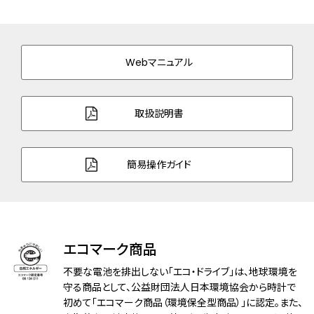
美錠タイプ
バンド幅
12.0mm
Webマニュアル
バンド調整可能サイ
144～174mm
ズ
取扱説明書
ガラス
球面サファイアガラス（無反射コーティン
グ）
簡易操作ガイド
防水性能
5気圧防水
耐磁性能
１種耐磁
機能
充電警告機能
エコマーク商品
過充電防止機能
フル充電時約7ヶ月可動
不要な電池を排出しない「エコ・ドライブ」は、地球環境を
守る商品として、公益財団法人日本環境協会から時計で
原産国
初めて「エコマーク商品（環境保全型商品）」に認定。また、
日本製