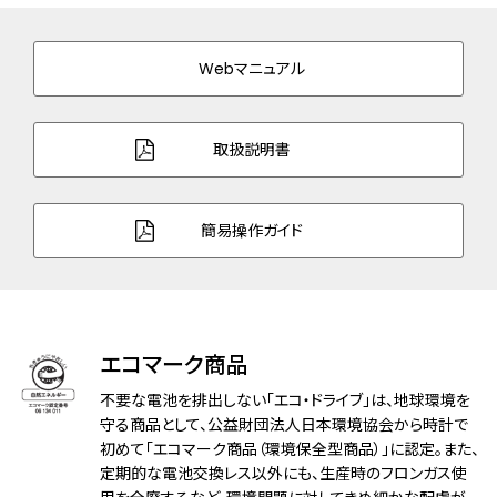
バンド幅
10.0mm
Webマニュアル
バンド調整可能サイ
144～174mm
ズ
取扱説明書
ガラス
球面サファイアガラス（無反射コーティン
グ）
簡易操作ガイド
防水性能
5気圧防水
耐磁性能
１種耐磁
機能
充電警告機能
エコマーク商品
過充電防止機能
フル充電時約7ヶ月可動
不要な電池を排出しない「エコ・ドライブ」は、地球環境を
守る商品として、公益財団法人日本環境協会から時計で
原産国
初めて「エコマーク商品（環境保全型商品）」に認定。また、
日本製
定期的な電池交換レス以外にも、生産時のフロンガス使