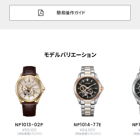
ズ
簡易操作ガイド
ガラス
サファイアガラス
防水性能
10気圧防水
デザイン特徴
部分スケルトン7時位置
シースルーバック
モデルバリエーション
機能
秒針停止機能
振動数：21,600回／時
石数：21石
24時間表示
メーカー保証
国際保証3年間(購入後1年以内にMY
CITIZENご登録で国内保証5年間)
NP1013-02P
NP1014-77E
NP
￥56,100
￥64,900
(税抜価格￥51,000)
(税抜価格￥59,000)
(税抜