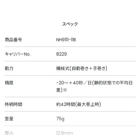
スペック
商品番号
NH9111-11B
キャリバーNo.
8229
動力
機械式(自動巻き＋手巻き)
精度
−20～＋40秒／日(静的状態での平均日
差)※
持続時間
約42時間(最大巻上時)
重量
75g
厚み
12.9mm