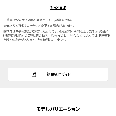
ケースサイズ
横 40.0mm
もっと見る
ケース素材
ステンレス
※重量、厚み、サイズは参考値としてご参照ください。
※価格及び仕様は、予告なく変更する場合があります。
バンド素材・タイプ
牛革
※精度は静的状態にて測定したものです。機械式時計の特性上、使用される条件
(携帯時間、時計の姿勢、腕の動き、ゼンマイの巻上具合など)によっては、日差範囲
美錠タイプ
を超える場合があります。持続時間は、目安です。
バンド幅
20.0mm
バンド調整可能サイ
150～193mm
ズ
簡易操作ガイド
ガラス
球面サファイアガラス
防水性能
10気圧防水
デザイン特徴
部分スケルトン
モデルバリエーション
機能
秒針停止機能