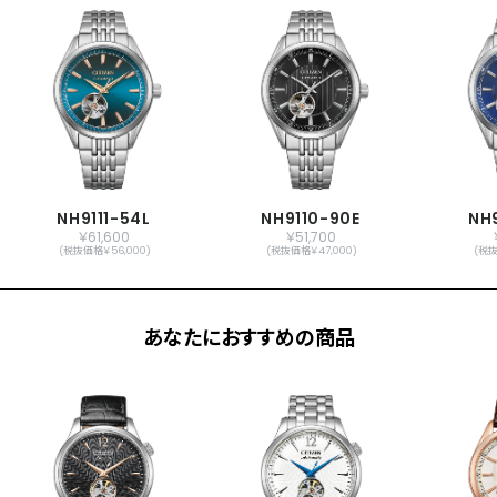
振動数：21,600回／時
石数：21石
原産国
日本製
メーカー保証
国際保証3年間(購入後1年以内にMY
CITIZENご登録で国内保証5年間)
NH9111-54L
NH9110-90E
NH
￥61,600
￥51,700
(税抜価格￥56,000)
(税抜価格￥47,000)
(税抜
あなたにおすすめの商品