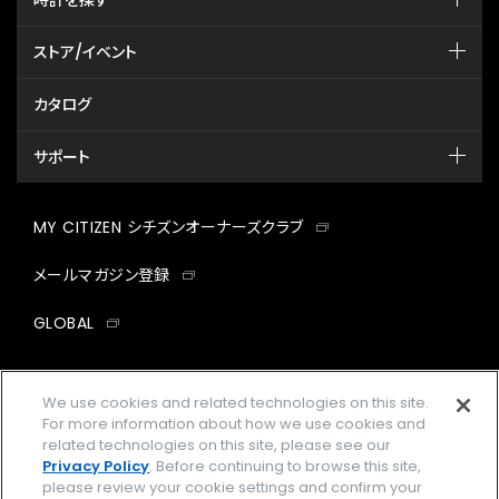
ストア/イベント
カタログ
サポート
MY CITIZEN シチズンオーナーズクラブ
メールマガジン登録
GLOBAL
facebook
instagram
twitter
yout
We use cookies and related technologies on this site.
For more information about how we use cookies and
related technologies on this site, please see our
Privacy Policy
. Before continuing to browse this site,
企業情報
ご利用規約
please review your cookie settings and confirm your