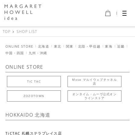
TOP
SHOP LIST
ONLINE STORE
北海道
東北
関東
北陸・甲信越
東海
近畿
中国・四国
九州・沖縄
ONLINE STORE
Move マルイウェブチャネル
TiC TAC
店
オンタイム・ムーヴ公式オン
ZOZOTOWN
ラインストア
HOKKAIDO
北海道
TiCTAC 札幌ステラプレイス店