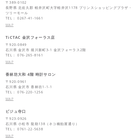
〒
389-0102
長野県
北佐久郡 軽井沢町大字軽井沢1178 プリンスショッピングプラザ・
ツリーモール
TEL： 0267-41-1661
MAP
TiCTAC 金沢フォーラス店
〒
920-0849
石川県
金沢市 堀川新町3-1 金沢フォーラス2階
TEL： 076-265-8161
MAP
香林坊大和 4階 時計サロン
〒
920-0961
石川県
金沢市 香林坊1-1-1
TEL： 076-220-1256
MAP
ビジュ寺口
〒
923-0926
石川県
小松市 龍助138（ネコ橋飴屋通り）
TEL： 0761-22-5638
MAP