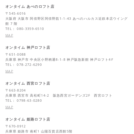
オンタイム あべのロフト店
〒
545-6016
大阪府
大阪市 阿倍野区阿倍野筋1-1-43 あべのハルカス近鉄本店ウイング
館 7 階
TEL： 080-3359-6510
MAP
オンタイム 神戸ロフト店
〒
651-0088
兵庫県
神戸市 中央区小野柄通8-1-8 神戸阪急新館 神戸ロフト4Ｆ
TEL： 078-272-6290
MAP
オンタイム 西宮ロフト店
〒
663-8204
兵庫県
西宮市 高松町14-2 阪急西宮ガーデンズ2F 西宮ロフト
TEL： 0798-63-0280
MAP
オンタイム 姫路ロフト店
〒
670-0912
兵庫県
姫路市 南町1 山陽百貨店西館5階