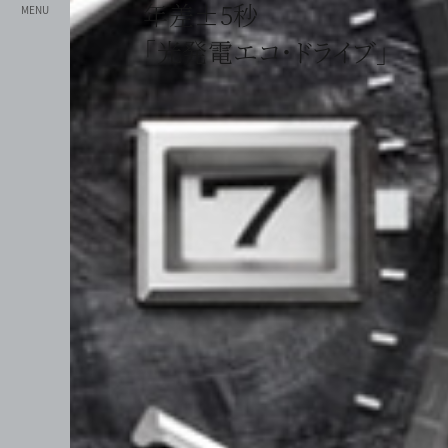
年差±5秒
MENU
「光発電エコ・ドライブ」