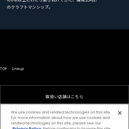
100年以上にわたり磨き続けてきた、
機械式時計
のクラフトマンシップ。
TOP
Lineup
取扱い店舗はこちら
We use cookies and related technologies on this site.
For more information about how we use cookies and
オンラインショップはこちら
related technologies on this site, please see our
Privacy Policy
. Before continuing to browse this site,