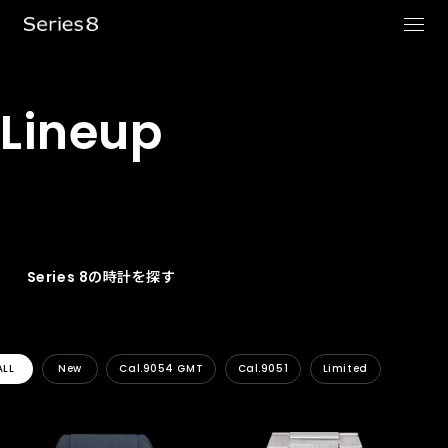
Lineup
Series 8の時計を探す
ALL
New
Cal.9054 GMT
Cal.9051
Limited