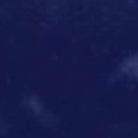
TOP PAGE
1
EPISODE
ST
2
EPISODE
3
EPISODE
ND
RD