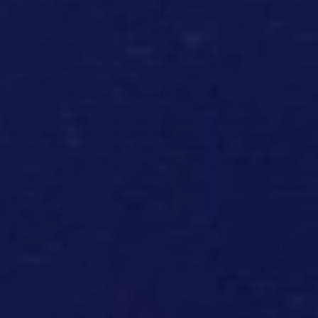
GLOBAL
ENGLISH
JAPANESE
日本語
TRADITIONAL CHINESE
繁體中文
SIMPLIFIED CHINESE
简体中文
GERMAN
DEUTSCH
ITALIAN
ITALIANO
SPANISH