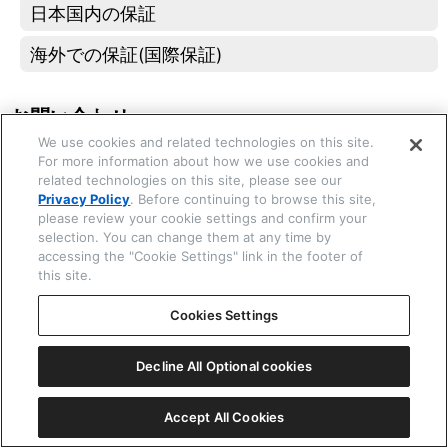
日本国内の保証
海外での保証(国際保証)
☒ 閉じる
お問い合わせ
We use cookies and related technologies on this site.
お問い合わせ窓口
For more information about how we use cookies and
related technologies on this site, please see our
Privacy Policy
. Before continuing to browse this site,
Copyright © 2026 CITIZEN WATCH Co. Ltd. All rights reserved.
please review your cookie settings and confirm your
selection. You can change them at any time by
accessing the "Cookie Settings" link in the footer of
this site.
Cookies Settings
Decline All Optional cookies
Accept All Cookies
機種番号 H01*
ⓘ