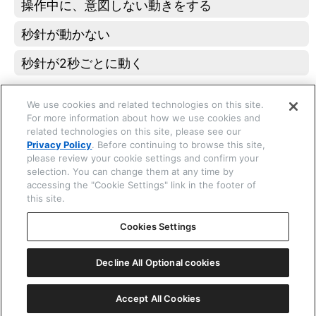
操作中に、意図しない動きをする
秒針が動かない
☒ 閉じる
秒針が2秒ごとに動く
操作できない
We use cookies and related technologies on this site.
りゅうずやボタンが動かない
For more information about how we use cookies and
related technologies on this site, please see our
ボタンを押しても変化がない
Privacy Policy
. Before continuing to browse this site,
please review your cookie settings and confirm your
selection. You can change them at any time by
基準位置
accessing the "Cookie Settings" link in the footer of
基準位置を確認・修正する
this site.
オールリセット
Cookies Settings
オールリセットする
Decline All Optional cookies
Copyright © 2026 CITIZEN WATCH Co. Ltd. All rights reserved.
Accept All Cookies
機種番号 H01*
ⓘ