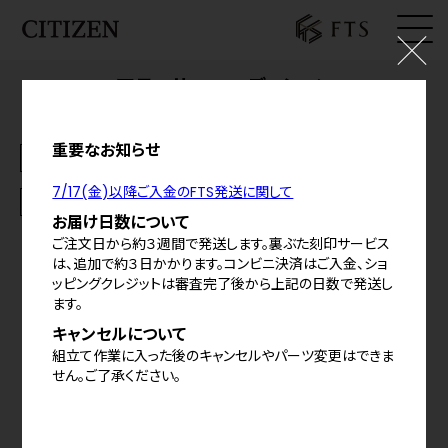
アテッサ FTSエディション
ログイン
¥192,500
(税込)
料金の内訳
お気に入り
重要なお知らせ
お知らせ
シェア
7/17(金)以降ご入金のFTS発送に関して
基本仕様
カート
お届け日数について
ご注文日から約３週間で発送します。裏ぶた刻印サービス
特定商取引法に基づく表示
は、追加で約３日かかります。コンビニ決済はご入金、ショ
ッピングクレジットは審査完了後から上記の日数で発送し
プライバシーポリシー
ます。
ご利用規約
キャンセルについて
組立て作業に入った後のキャンセルやパーツ変更はできま
せん。ご了承ください。
©
2026
CITIZEN WATCH CO.,LTD,