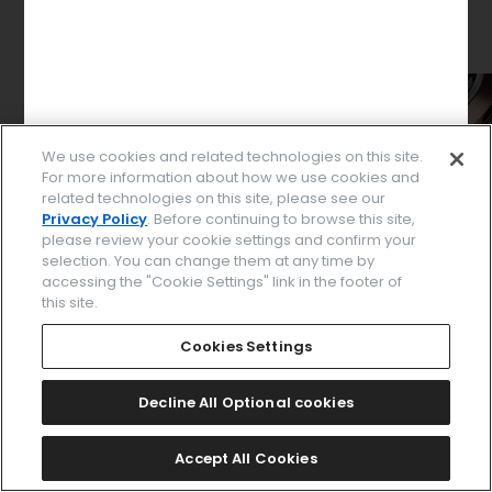
We use cookies and related technologies on this site.
For more information about how we use cookies and
related technologies on this site, please see our
Privacy Policy
. Before continuing to browse this site,
please review your cookie settings and confirm your
selection. You can change them at any time by
accessing the "Cookie Settings" link in the footer of
this site.
パーツを選択してください
Cookies Settings
Decline All Optional cookies
このデザインで決定する
Accept All Cookies