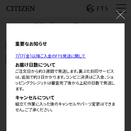
アテッサ FTSエディション
ログイン
¥192,500
(税込)
料金の内訳
お気に入り
重要なお知らせ
お知らせ
シェア
7/17(金)以降ご入金のFTS発送に関して
基本仕様
カート
お届け日数について
ご注文日から約３週間で発送します。裏ぶた刻印サービス
特定商取引法に基づく表示
は、追加で約３日かかります。コンビニ決済はご入金、ショ
ッピングクレジットは審査完了後から上記の日数で発送し
プライバシーポリシー
ます。
ご利用規約
キャンセルについて
組立て作業に入った後のキャンセルやパーツ変更はできま
せん。ご了承ください。
©
2026
CITIZEN WATCH CO.,LTD,