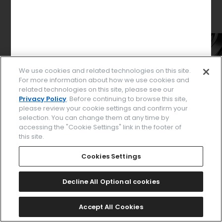
We use cookies and related technologies on this site.
For more information about how we use cookies and
related technologies on this site, please see our
Privacy Policy
. Before continuing to browse this site,
please review your cookie settings and confirm your
selection. You can change them at any time by
accessing the "Cookie Settings" link in the footer of
this site.
パーツを選択してください
Cookies Settings
Decline All Optional cookies
このデザインで決定する
Accept All Cookies