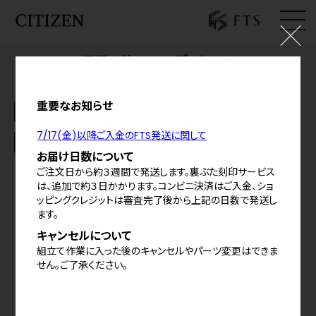
アテッサ FTSエディション
ログイン
¥181,500
(税込)
料金の内訳
お気に入り
重要なお知らせ
お知らせ
シェア
7/17(金)以降ご入金のFTS発送に関して
基本仕様
カート
お届け日数について
ご注文日から約３週間で発送します。裏ぶた刻印サービス
特定商取引法に基づく表示
は、追加で約３日かかります。コンビニ決済はご入金、ショ
ッピングクレジットは審査完了後から上記の日数で発送し
プライバシーポリシー
ます。
ご利用規約
キャンセルについて
組立て作業に入った後のキャンセルやパーツ変更はできま
せん。ご了承ください。
©
2026
CITIZEN WATCH CO.,LTD,