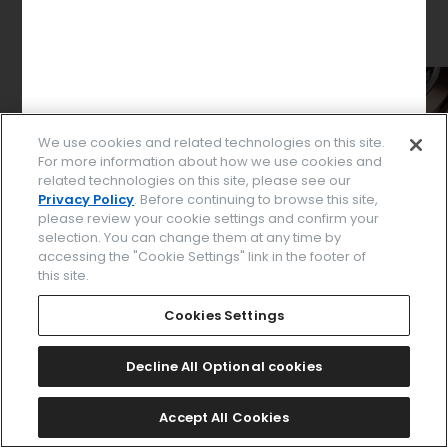
We use cookies and related technologies on this site.
For more information about how we use cookies and
related technologies on this site, please see our
Privacy Policy
. Before continuing to browse this site,
please review your cookie settings and confirm your
selection. You can change them at any time by
accessing the "Cookie Settings" link in the footer of
this site.
パーツを選択してください
Cookies Settings
Decline All Optional cookies
このデザインで決定する
Accept All Cookies