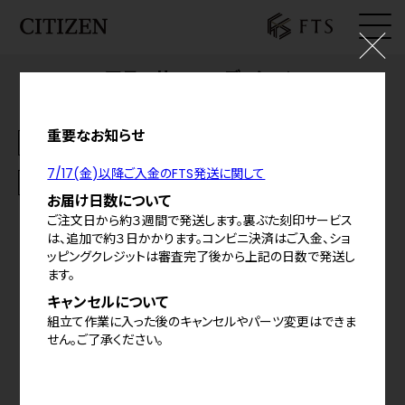
アテッサ FTSエディション
ログイン
¥170,500
(税込)
料金の内訳
お気に入り
重要なお知らせ
お知らせ
シェア
7/17(金)以降ご入金のFTS発送に関して
基本仕様
カート
お届け日数について
ご注文日から約３週間で発送します。裏ぶた刻印サービス
特定商取引法に基づく表示
は、追加で約３日かかります。コンビニ決済はご入金、ショ
ッピングクレジットは審査完了後から上記の日数で発送し
プライバシーポリシー
ます。
ご利用規約
キャンセルについて
組立て作業に入った後のキャンセルやパーツ変更はできま
せん。ご了承ください。
©
2026
CITIZEN WATCH CO.,LTD,