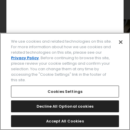
We use cookies and related technologies on this site.
For more information about how we use cookies and
related technologies on this site, please see our
Privacy Policy
. Before continuing to browse this site,
please review your cookie settings and confirm your
selection. You can change them at any time by
accessing the "Cookie Settings" link in the footer of
this site.
パーツを選択してください
Cookies Settings
Decline All Optional cookies
このデザインで決定する
Accept All Cookies