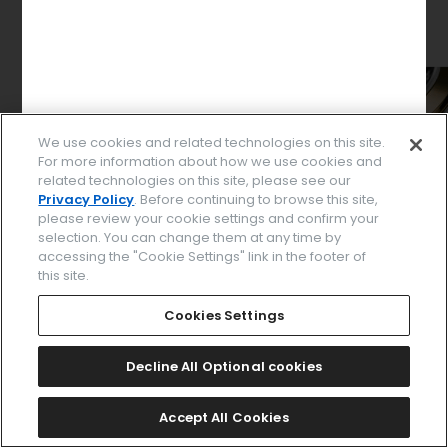
We use cookies and related technologies on this site.
For more information about how we use cookies and
related technologies on this site, please see our
Privacy Policy
. Before continuing to browse this site,
please review your cookie settings and confirm your
selection. You can change them at any time by
accessing the "Cookie Settings" link in the footer of
this site.
パーツを選択してください
Cookies Settings
Decline All Optional cookies
このデザインで決定する
Accept All Cookies