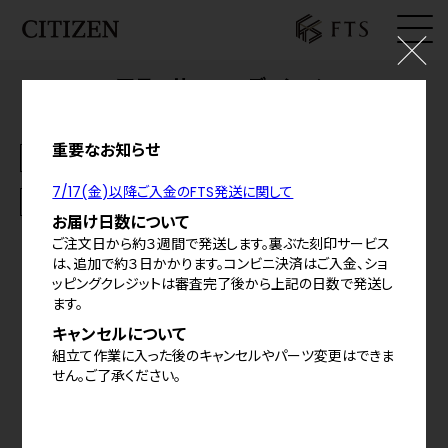
アテッサ FTSエディション
ログイン
¥170,500
(税込)
料金の内訳
お気に入り
重要なお知らせ
お知らせ
シェア
7/17(金)以降ご入金のFTS発送に関して
基本仕様
カート
お届け日数について
ご注文日から約３週間で発送します。裏ぶた刻印サービス
特定商取引法に基づく表示
は、追加で約３日かかります。コンビニ決済はご入金、ショ
ッピングクレジットは審査完了後から上記の日数で発送し
プライバシーポリシー
ます。
ご利用規約
キャンセルについて
組立て作業に入った後のキャンセルやパーツ変更はできま
せん。ご了承ください。
©
2026
CITIZEN WATCH CO.,LTD,