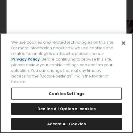
We use cookies and related technologies on this site.
For more information about how we use cookies and
related technologies on this site, please see our
Privacy Policy
. Before continuing to browse this site,
please review your cookie settings and confirm your
selection. You can change them at any time by
accessing the "Cookie Settings" link in the footer of
this site.
パーツを選択してください
Cookies Settings
Decline All Optional cookies
このデザインで決定する
Accept All Cookies