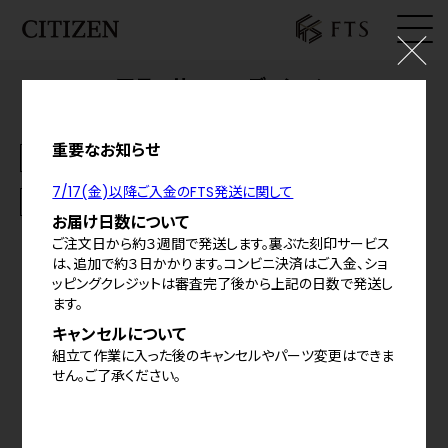
アテッサ FTSエディション
ログイン
¥181,500
(税込)
料金の内訳
お気に入り
重要なお知らせ
お知らせ
シェア
7/17(金)以降ご入金のFTS発送に関して
基本仕様
カート
お届け日数について
ご注文日から約３週間で発送します。裏ぶた刻印サービス
特定商取引法に基づく表示
は、追加で約３日かかります。コンビニ決済はご入金、ショ
ッピングクレジットは審査完了後から上記の日数で発送し
プライバシーポリシー
ます。
ご利用規約
キャンセルについて
組立て作業に入った後のキャンセルやパーツ変更はできま
せん。ご了承ください。
©
2026
CITIZEN WATCH CO.,LTD,