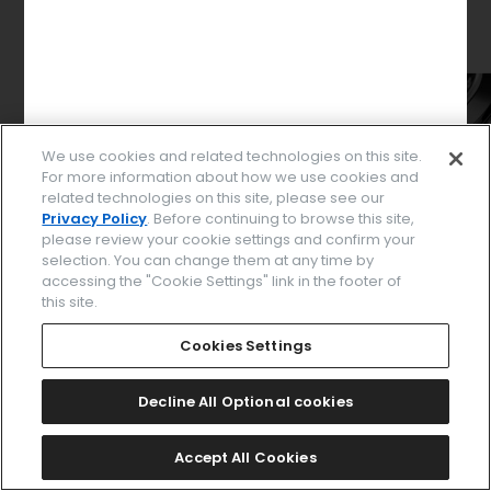
We use cookies and related technologies on this site.
For more information about how we use cookies and
related technologies on this site, please see our
Privacy Policy
. Before continuing to browse this site,
please review your cookie settings and confirm your
selection. You can change them at any time by
accessing the "Cookie Settings" link in the footer of
this site.
パーツを選択してください
Cookies Settings
Decline All Optional cookies
このデザインで決定する
Accept All Cookies