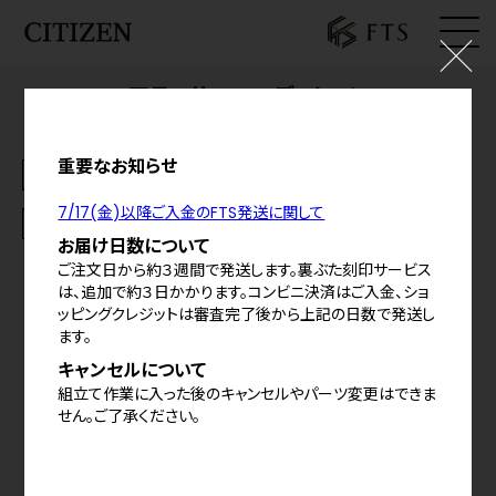
アテッサ FTSエディション
ログイン
¥181,500
(税込)
料金の内訳
お気に入り
重要なお知らせ
お知らせ
シェア
7/17(金)以降ご入金のFTS発送に関して
基本仕様
カート
お届け日数について
ご注文日から約３週間で発送します。裏ぶた刻印サービス
特定商取引法に基づく表示
は、追加で約３日かかります。コンビニ決済はご入金、ショ
ッピングクレジットは審査完了後から上記の日数で発送し
プライバシーポリシー
ます。
ご利用規約
キャンセルについて
組立て作業に入った後のキャンセルやパーツ変更はできま
せん。ご了承ください。
©
2026
CITIZEN WATCH CO.,LTD,