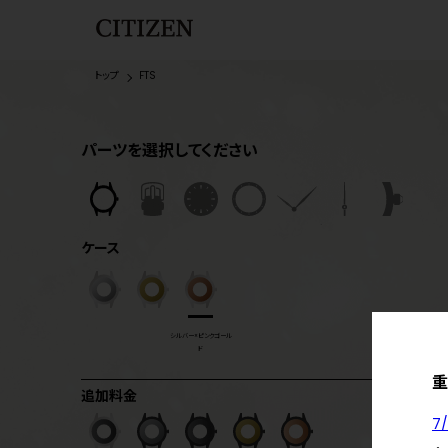
トップ
FTS
パーツを選択してください
ケース
シルバー×ピンクゴール
ド
重
追加料金
7