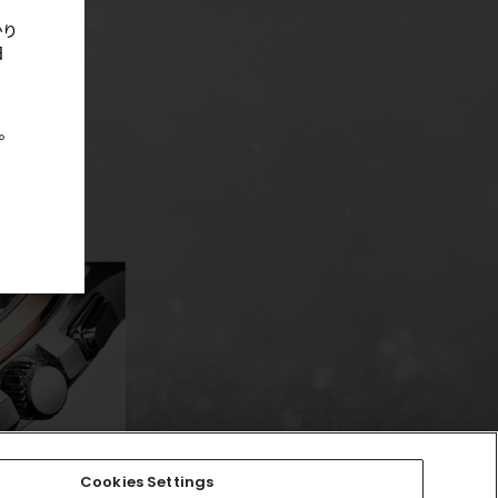
かり
日
。
Cookies Settings