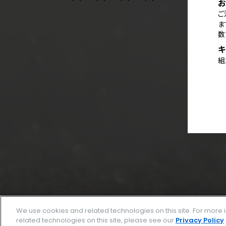
お
ご
ま
数
キ
組
We use cookies and related technologies on this site. For mor
related technologies on this site, please see our
Privacy Policy