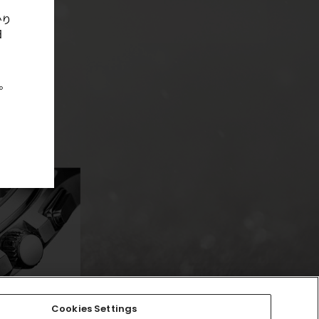
かり
日
。
Cookies Settings