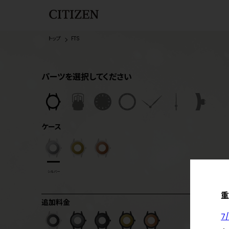
トップ
FTS
パーツを選択してください
ケース
シルバー
重
追加料金
7