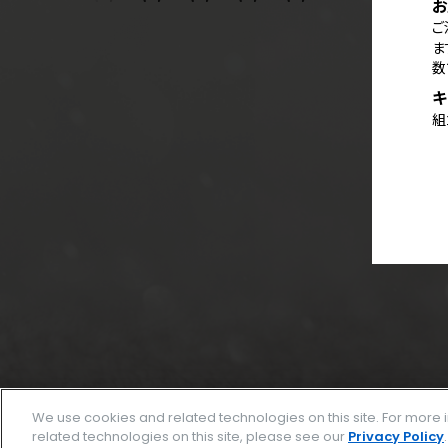
お
ご
ま
数
キ
組
We use cookies and related technologies on this site. For mor
related technologies on this site, please see our
Privacy Policy