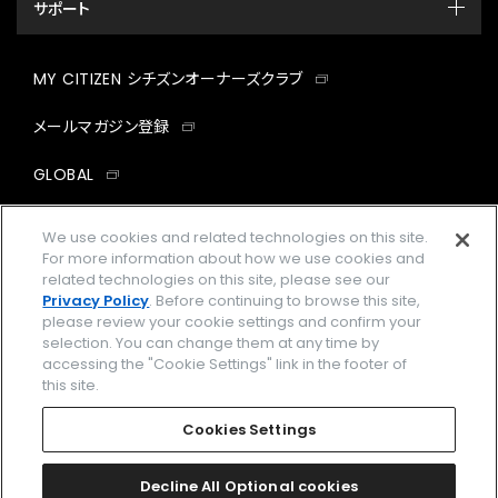
サポート
MY CITIZEN シチズンオーナーズクラブ
メールマガジン登録
GLOBAL
facebook
instagram
twitter
yout
We use cookies and related technologies on this site.
For more information about how we use cookies and
related technologies on this site, please see our
Privacy Policy
. Before continuing to browse this site,
please review your cookie settings and confirm your
企業情報
ご利用規約
selection. You can change them at any time by
accessing the "Cookie Settings" link in the footer of
プライバシーポリシー
Cookies Settings
this site.
特定商取引法に基づく表示
Cookies Settings
Amazon PayはAmazon.com, Inc.またはその関連会社の商標です。
楽天ペイは楽天株式会社の登録商標です。
Decline All Optional cookies