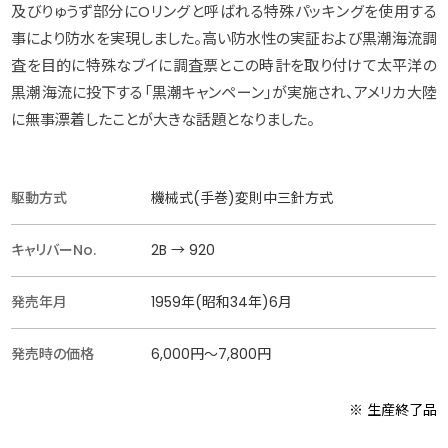
及びりゅうず部分にOリングと呼ばれる特殊パッキングを使用する
事により防水を実現しました。高い防水性の実証および黒潮海流調
査を目的に特殊なブイに調査票とこの時計を取り付けて太平洋の
黒潮海流に投下する「黒潮キャンペーン」が実施され、アメリカ大陸
に無事漂着したことが大きな話題となりました。
駆動方式
機械式(手巻)変則中三針方式
キャリバーNo.
2B → 920
発売年月
1959年(昭和34年)6月
発売時の価格
6,000円〜7,800円
※ 生産終了品