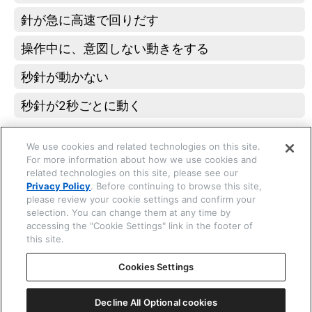
針が急に高速で回りだす
操作中に、意図しない動きをする
☒ 閉じる
秒針が動かない
秒針が2秒ごとに動く
操作できない
We use cookies and related technologies on this site.
りゅうずやボタンが動かない
For more information about how we use cookies and
related technologies on this site, please see our
ボタンを押しても変化がない
Privacy Policy
. Before continuing to browse this site,
please review your cookie settings and confirm your
selection. You can change them at any time by
基準位置
accessing the "Cookie Settings" link in the footer of
基準位置を確認・修正する
this site.
オールリセット
Cookies Settings
オールリセットする
Decline All Optional cookies