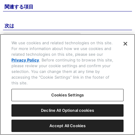
関連する項目
☒ 閉じる
次は
注意：
時計に水がついたときは
We use cookies and related technologies on this site.
For more information about how we use cookies and
related technologies on this site, please see our
絵表示の説明
Privacy Policy
. Before continuing to browse this site,
please review your cookie settings and confirm your
selection. You can change them at any time by
Copyright © 2026 CITIZEN WATCH Co. Ltd. All rights reserved.
accessing the "Cookie Settings" link in the footer of
this site.
Cookies Settings
Decline All Optional cookies
Accept All Cookies
一覧表示
ⓘ