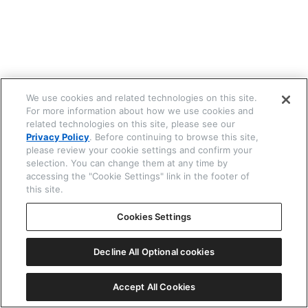
☒ 閉じる
We use cookies and related technologies on this site.
For more information about how we use cookies and
related technologies on this site, please see our
Privacy Policy
. Before continuing to browse this site,
please review your cookie settings and confirm your
selection. You can change them at any time by
accessing the "Cookie Settings" link in the footer of
this site.
Cookies Settings
Decline All Optional cookies
Accept All Cookies
戻る