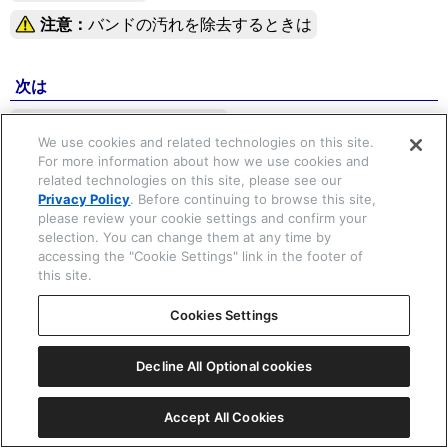
注意：
バンドの汚れを除去するときは
☒ 閉じる
次は
保護シールをはがしましょう
We use cookies and related technologies on this site.
For more information about how we use cookies and
Copyright © 2026 CITIZEN WATCH Co. Ltd. All rights reserved.
related technologies on this site, please see our
Privacy Policy
. Before continuing to browse this site,
please review your cookie settings and confirm your
selection. You can change them at any time by
accessing the "Cookie Settings" link in the footer of
this site.
Cookies Settings
Decline All Optional cookies
Accept All Cookies
一覧表示
ⓘ