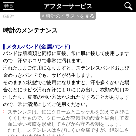
アフターサービス
特長
◉ 時計のイラストを見る
G62*
時計のメンテナンス
メタルバンド(金属バンド)
バンドは肌着類と同様に直接、常に肌に接して使用します
ので、汗やホコリで非常に汚れます。
汚れたままご使用になりますと、ステンレスバンドおよび
金めっきバンドでも、サビが発生します。
そのままの状態でご使用になりますと、汗を多くかいた場
合などにサビや汚れが汗によりにじみ出し、衣類の袖口を
汚したり、皮膚の弱い方はかぶれたりすることがあります
ので、常に清潔にしてご使用ください。
ステンレスは、鉄にクロームとニッケルを加えてさびに
!
くくしたもので、クロームが空気中の酸素と結合して表
面に薄い被膜を形成してさびから守る役割をします。
ただし、ステンレスはさびにくい金属ですが、絶対にさ
びないわけではありません。