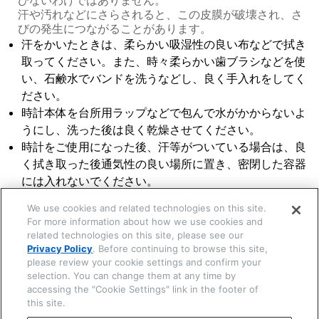
汗や汚れなどにさらされると、この皮膜が破壊され、さ
びの発生につながることがあります。
汗をかいたときは、柔らかい吸湿性の良い布などで拭き
☒ 閉じる
取ってください。また、時々柔らかい歯ブラシなどを使
い、石鹸水でバンドを洗うなどし、良く手入れをしてく
ださい。
時計本体を台所用ラップなどで包んで水がかからないよ
うにし、洗った後は良く乾燥させてください。
時計をご使用になった後、汗等がついている場合は、良
く拭き取った後通気性の良い場所に置き、密閉した容器
には入れないでください。
We use cookies and related technologies on this site.
For more information about how we use cookies and
related technologies on this site, please see our
関連する項目
Privacy Policy
. Before continuing to browse this site,
二次電池
please review your cookie settings and confirm your
りゅうずとボタン
皮革バンド
selection. You can change them at any time by
ウレタンバンド(ゴムバンド)
バンド調整は自分でしない
accessing the "Cookie Settings" link in the footer of
this site.