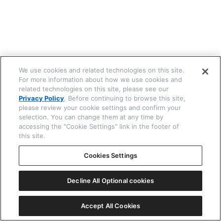
☒ 閉じる
We use cookies and related technologies on this site.
For more information about how we use cookies and
related technologies on this site, please see our
Privacy Policy
. Before continuing to browse this site,
please review your cookie settings and confirm your
selection. You can change them at any time by
accessing the "Cookie Settings" link in the footer of
this site.
Cookies Settings
Decline All Optional cookies
Accept All Cookies
一覧表示
ⓘ