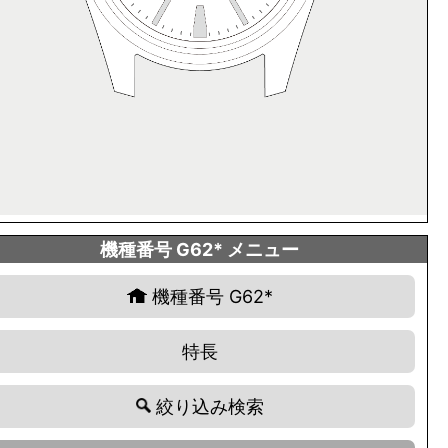
機種番号 G62* メニュー
機種番号 G62*
特長
絞り込み検索