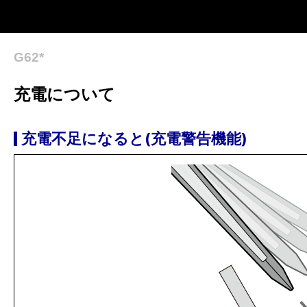
G62*
充電について
充電不足になると(充電警告機能)