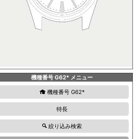
機種番号 G62* メニュー
機種番号 G62*
特長
絞り込み検索