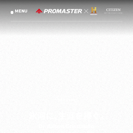
T GLAC
MENU
CLOSE
(
01
)
INTRODUCTION
イントロダクション
GLOBAL
(
English
)
(
02
)
JAPANESE
(
日本語
)
THE STORIES
繁體中文
TRADITIONAL CHINESE
(
)
ザ･ストーリーズ
STORY
02
SPANISH
(
Español
)
氷河に､生涯を捧ぐ｡
STORY
01
Will
Gadd
Dr. Alison Criscitiello
アリソン･クリスキティーロ博士