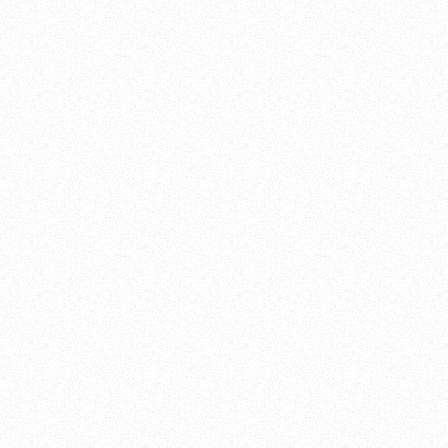
(
03
)
PRODUCT
Eco-DriveALTICHRON
|
BN4065-07L
製品
(
)
2022
20
SYMBOL OF
V
THE SEAS
T
3人のエコヒーロー達の
深海
ジンベエザメ保護の活動を探る
ダイ