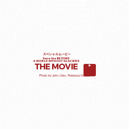
CITIZEN GLOBAL SITE
アイスコア科学者 / 高地登山家 /
グローバルサイト
ナショナル ジオグラフィック エクスプローラー
未来は､可能性そのもの｡
CITIZEN GLOBAL NETWORK
グローバルネットワーク
ER
DISCOVER
DISCOVER
DISCOVER
STORY
02
Dr. Alison
Criscitiello
スペシャルムービー
Save the BEYOND
A WORLD WITHOUT GLACIERS
THE MOVIE
氷河に､生涯を捧ぐ｡
Photo by John Ulan, Rebecca Haspel
STORY
03
Sébastien
Rougegré
アルピニズム発祥の地の､危機｡