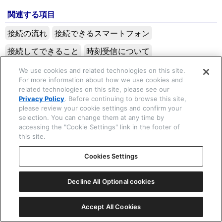
関連する項目
接続の流れ
接続できるスマートフォン
☒ 閉じる
接続してできること
時刻受信について
時計の通知表示について
通知の際の音や振動について
We use cookies and related technologies on this site.
For more information about how we use cookies and
通知を受け取れる範囲について
通知の振動を確認する
related technologies on this site, please see our
Privacy Policy
. Before continuing to browse this site,
please review your cookie settings and confirm your
次は
selection. You can change them at any time by
accessing the "Cookie Settings" link in the footer of
通知の振動を確認する
this site.
Cookies Settings
Copyright © 2026 CITIZEN WATCH Co. Ltd. All rights reserved.
Decline All Optional cookies
Accept All Cookies
一覧表示
ⓘ