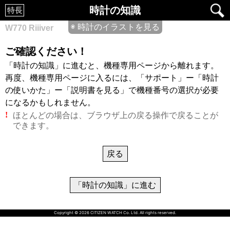
時計の知識
特長
◉ 時計のイラストを見る
W770 Riiiver
ご確認ください！
「時計の知識」に進むと、機種専用ページから離れます。
再度、機種専用ページに入るには、「サポート」ー「時計
の使いかた」ー「説明書を見る」で機種番号の選択が必要
になるかもしれません。
ほとんどの場合は、ブラウザ上の戻る操作で戻ることが
!
できます。
戻る
「時計の知識」に進む
Copyright © 2026 CITIZEN WATCH Co. Ltd. All rights reserved.