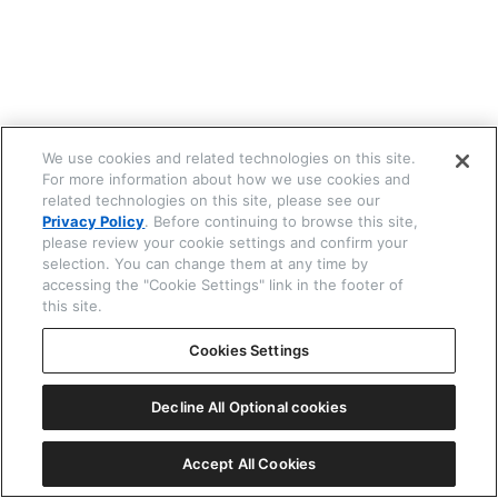
☒ 閉じる
We use cookies and related technologies on this site.
For more information about how we use cookies and
related technologies on this site, please see our
Privacy Policy
. Before continuing to browse this site,
please review your cookie settings and confirm your
selection. You can change them at any time by
accessing the "Cookie Settings" link in the footer of
this site.
Cookies Settings
Decline All Optional cookies
Accept All Cookies
機種番号 W770 Riiiver
ⓘ