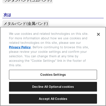
ウレタンバンド(ゴムバンド)
次は
☒ 閉じる
メタルバンド(金属バンド)
We use cookies and related technologies on this site.
Copyright © 2026 CITIZEN WATCH Co. Ltd. All rights reserved.
For more information about how we use cookies and
related technologies on this site, please see our
Privacy Policy
. Before continuing to browse this site,
please review your cookie settings and confirm your
selection. You can change them at any time by
accessing the "Cookie Settings" link in the footer of
this site.
Cookies Settings
Decline All Optional cookies
Accept All Cookies
一覧表示
ⓘ