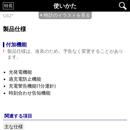
使いかた
特長
◉ 時計のイラストを見る
G62*
製品仕様
付加機能
製品仕様は、改良のため、予告なく変更することがあり
!
ます。
光発電機能
過充電防止機能
充電警告機能(1分運針)
時刻合わせ告知機能
関連する項目
主な仕様