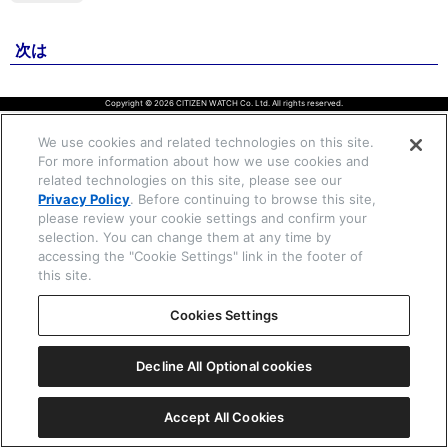
次は
☒ 閉じる
Copyright © 2026 CITIZEN WATCH Co. Ltd. All rights reserved.
We use cookies and related technologies on this site.
For more information about how we use cookies and
related technologies on this site, please see our
Privacy Policy
. Before continuing to browse this site,
please review your cookie settings and confirm your
selection. You can change them at any time by
accessing the "Cookie Settings" link in the footer of
this site.
Cookies Settings
Decline All Optional cookies
Accept All Cookies
一覧表示
ⓘ