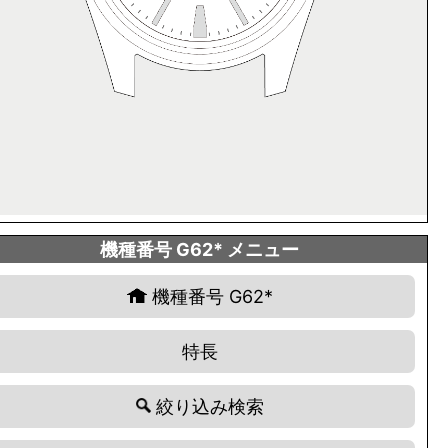
機種番号 G62* メニュー
機種番号 G62*
特長
絞り込み検索