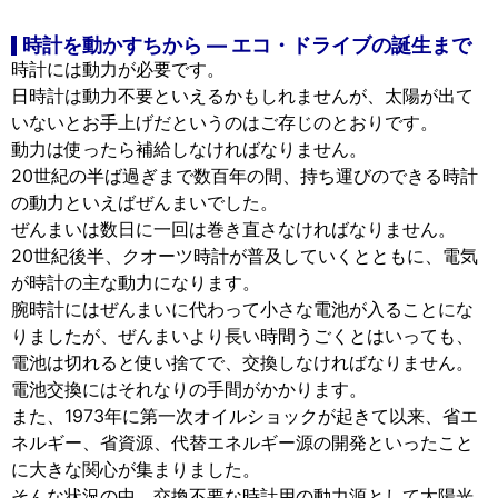
時計を動かすちから — エコ・ドライブの誕生まで
時計には動力が必要です。
☒ 閉じる
日時計は動力不要といえるかもしれませんが、太陽が出て
いないとお手上げだというのはご存じのとおりです。
動力は使ったら補給しなければなりません。
20世紀の半ば過ぎまで数百年の間、持ち運びのできる時計
の動力といえばぜんまいでした。
ぜんまいは数日に一回は巻き直さなければなりません。
20世紀後半、クオーツ時計が普及していくとともに、電気
が時計の主な動力になります。
腕時計にはぜんまいに代わって小さな電池が入ることにな
りましたが、ぜんまいより長い時間うごくとはいっても、
電池は切れると使い捨てで、交換しなければなりません。
電池交換にはそれなりの手間がかかります。
また、1973年に第一次オイルショックが起きて以来、省エ
ネルギー、省資源、代替エネルギー源の開発といったこと
に大きな関心が集まりました。
そんな状況の中、交換不要な時計用の動力源として太陽光