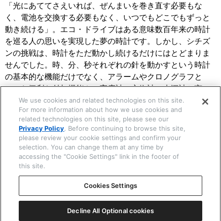
「光にあててさえいれば、ぜんまいを巻き直す必要もな
く、電池を交換する必要もなく、いつでもどこでもずっと
動き続ける」。エコ・ドライブはある意味数百年来の時計
を巡る人の思いを実現した夢の時計です。しかし、シチズ
ンの挑戦は、時計をただ動かし続けるだけにはとどまりま
せんでした。時、分、秒それぞれの針を動かすという時計
の基本的な機能だけでなく、アラームやクロノグラフと
いった便利な付加機能や、高度計、方位計、水深計と言っ
た高度な計測機能、標準電波受信やGPS衛星電波受信、さ
We use cookies and related technologies on this site.
For more information about how we use cookies and
らにはBluetooth接続によってスマートフォンと通信して時
related technologies on this site, please see our
刻を修正する機能といった様々な機能を、光発電で得られ
Privacy Policy
. Before continuing to browse this site,
る限られた電力の中で、しかも多くはデジタルの液晶表示
please review your cookie settings and confirm your
ではなく、針を動かすことによるアナログ表示で実現して
selection. You can change them at any time by
accessing the "Cookie Settings" link in the footer of
きました。これらは、エコ・ドライブ時計の小型化、薄型
this site.
化や月差から年差への精度の追求とともに、数十年に及ぶ
技術開発の結晶です。シチズンはこれからも、世界に認め
Cookies Settings
られた基幹技術の一つとして、さらにエコ・ドライブの理
想を追求し続けます。
Decline All Optional cookies