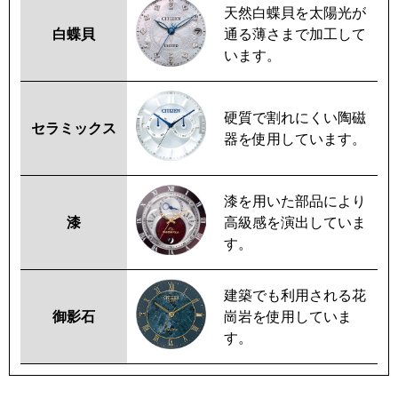
天然白蝶貝を太陽光が
白蝶貝
通る薄さまで加工して
います。
硬質で割れにくい陶磁
セラミックス
器を使用しています。
漆を用いた部品により
漆
高級感を演出していま
す。
建築でも利用される花
御影石
崗岩を使用していま
す。