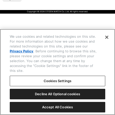
Copyright © 2026 CITIZEN WATCH Co. Ltd. All rights reserved.
☒ 閉じる
We use cookies and related technologies on this site.
For more information about how we use cookies and
related technologies on this site, please see our
Privacy Policy
. Before continuing to browse this site,
please review your cookie settings and confirm your
selection. You can change them at any time by
accessing the "Cookie Settings" link in the footer of
this site.
Cookies Settings
Decline All Optional cookies
Accept All Cookies
一覧表示
ⓘ