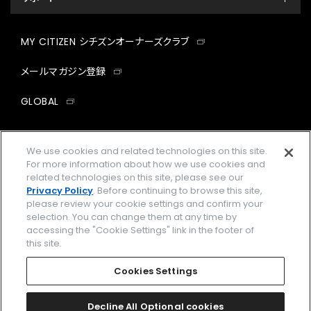
MY CITIZEN シチズンオーナーズクラブ
メールマガジン登録
GLOBAL
facebook
instagram
twitter
yout
We use cookies and related technologies on this site.
For more information about how we use cookies and
related technologies on this site, please see our
Privacy Policy
. Before continuing to browse this site,
企業情報
ご利用規約
please review your cookie settings and confirm your
selection. You can change them at any time by
プライバシーポリシー
Cookies Settings
accessing the "Cookie Settings" link in the footer of
this site.
特定商取引法に基づく表示
Cookies Settings
Amazon PayはAmazon.com, Inc.またはその関連会社の商標です。
楽天ペイは楽天株式会社の登録商標です。
Decline All Optional cookies