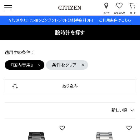
ストア
お気に入り
カート
9/30(水)までショッピングクレジット分割手数料０円
ご利用条件はこちら
腕時計を探す
適用中の条件
『国内専用』
条件をクリア
絞り込み
新しい順