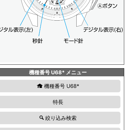
機種番号 U68* メニュー
機種番号 U68*
特長
絞り込み検索