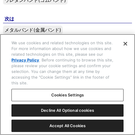
ウレタンバンド(ゴムバンド)
次は
☒ 閉じる
メタルバンド(金属バンド)
We use cookies and related technologies on this site.
Copyright © 2026 CITIZEN WATCH Co. Ltd. All rights reserved.
For more information about how we use cookies and
related technologies on this site, please see our
Privacy Policy
. Before continuing to browse this site,
please review your cookie settings and confirm your
selection. You can change them at any time by
accessing the "Cookie Settings" link in the footer of
this site.
Cookies Settings
Decline All Optional cookies
Accept All Cookies
一覧表示
ⓘ